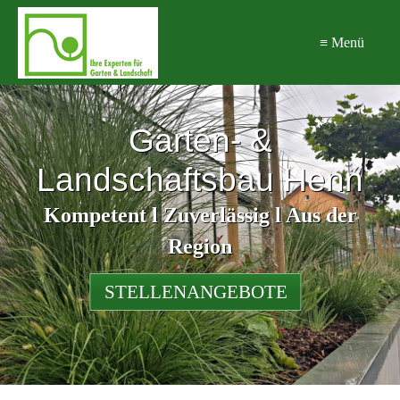
≡ Menü
Garten- &
Landschaftsbau Henn
Kompetent l Zuverlässig l Aus der
Region
STELLENANGEBOTE